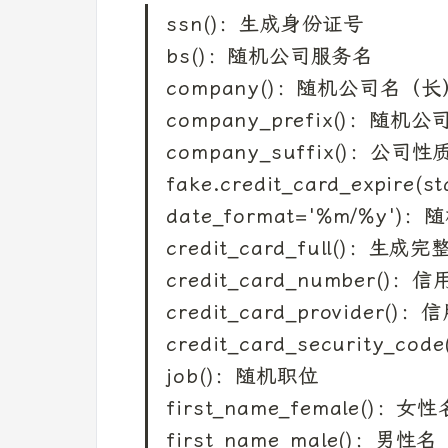
ssn()：生成身份证号

bs()：随机公司服务名

company()：随机公司名（长）
company_prefix()：随机
company_suffix()：公司
fake.credit_card_expire(st
date_format='%m/%y')
credit_card_full()：生
credit_card_number()：信
credit_card_provider()
credit_card_security_c
job()：随机职位

first_name_female()：女性名
first_name_male()：男性名
