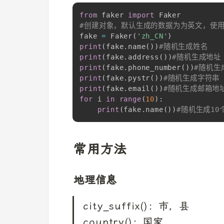
from
 faker 
import
#创建对象，默认生成的数据为为英文，使用z
fake 
=
 Faker
(
'zh_CN'
)
print
(
fake
.
name
(
)
)
#随机生成姓名
print
(
fake
.
address
(
)
)
#随机生成地址
print
(
fake
.
phone_number
(
)
)
#随机生
print
(
fake
.
pystr
(
)
)
#随机生成字符串
print
(
fake
.
email
(
)
)
#随机生成邮箱地
for
 i 
in
range
(
10
)
:
print
(
fake
.
name
(
)
)
#随机生成10
常用方法
地理信息
city_suffix()：市，县

country()：国家
