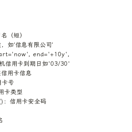


公司名（短）

性质，如‘信息有限公司’

art='now', end='+10y', 
：随机信用卡到期日如'03/30'

成完整信用卡信息

用卡号

：信用卡类型

ode()：信用卡安全码


