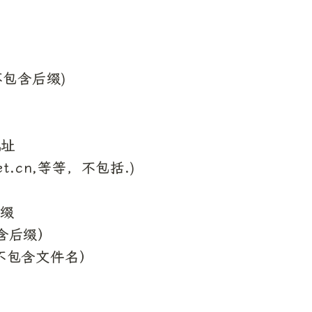
不包含后缀)

址

et.cn,等等，不包括.)

缀

含后缀）

（不包含文件名）
