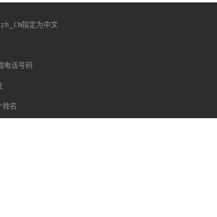
h_CN指定为中文
成电话号码
址
个姓名